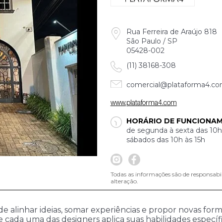
Rua Ferreira de Araújo 818
São Paulo / SP
05428-002
(11) 38168-308
comercial@plataforma4.co
www.plataforma4.com
HORÁRIO DE FUNCIONA
de segunda à sexta das 10h
sábados das 10h às 15h
Todas as informações são de responsabi
alteração.
 de alinhar ideias, somar experiências e propor novas fo
cada uma das designers aplica suas habilidades específic