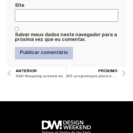
Site
Salvar meus dados neste navegador para a
próxima vez que eu comentar.
ANTERIOR
PRÓXIMO
D&D Shopping: preview da DW!, milhares de girassóis , garden design e mostra agitam o hub
IED: programação plural e crítica vai do food design à ressignificação do lixo