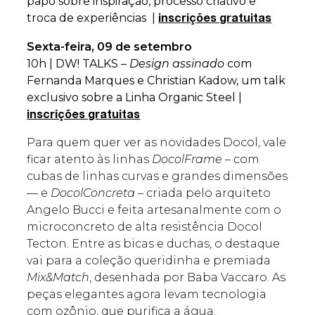
papo sobre inspiração, processo criativo e
troca de experiências |
inscrições gratuitas
Sexta-feira, 09 de setembro
10h | DW! TALKS –
Design assinado
com
Fernanda Marques e Christian Kadow, um talk
exclusivo sobre a Linha Organic Steel |
inscrições gratuitas
Para quem quer ver as novidades Docol, vale
ficar atento às linhas
DocolFrame
– com
cubas de linhas curvas e grandes dimensões
— e
DocolConcreta
– criada pelo arquiteto
Angelo Bucci e feita artesanalmente com o
microconcreto de alta resistência Docol
Tecton. Entre as bicas e duchas, o destaque
vai para a coleção queridinha e premiada
Mix&Match
, desenhada por Baba Vaccaro. As
peças elegantes agora levam tecnologia
com ozônio, que purifica a água.