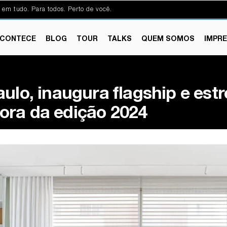
 em tudo. Para todos. Perto de você.
CONTECE
BLOG
TOUR
TALKS
QUEM SOMOS
IMPR
ulo, inaugura flagship e estr
ora da edição 2024