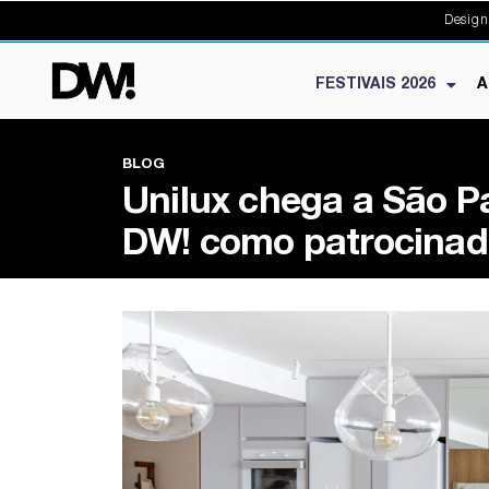
Design
FESTIVAIS 2026
A
BLOG
Unilux chega a São Pa
DW! como patrocinad