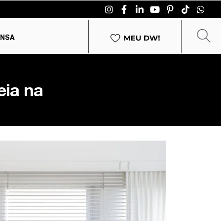
ENSA
eia na