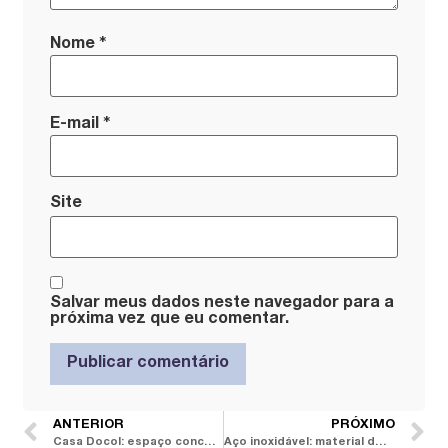
*
Nome
*
E-mail
Site
Salvar meus dados neste navegador para a
próxima vez que eu comentar.
ANTERIOR
PRÓXIMO
Casa Docol: espaço conceito valoriza consciência ambiental e exibe os produtos como obras de arte
Aço inoxidável: material de uso industrial ganha espaço em cozinhas de alto padrão com a Mekal