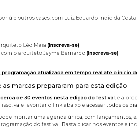
riú e outros cases, com Luiz Eduardo Indio da Costa
rquiteto Léo Maia
(Inscreva-se)
, com o arquiteto Jayme Bernardo
(Inscreva-se)
a programação atualizada em tempo real até o início do
e as marcas prepararam para esta edição
m
cerca de 30 eventos nesta edição do festival
, e a pr
r isso, vale favoritar o link abaixo e acessar todos os di
e pode montar uma agenda única, com lançamentos, ex
 programação do festival. Basta clicar nos eventos e i