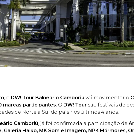
to
, o
DW! Tour Balneário Camboriú
vai movimentar o
C
0 marcas participantes
. O
DW! Tour
são festivais de d
idades de Norte a Sul do país nos últimos 4 anos.
eário Camboriú
, já foi confirmada a participação de
Ar
, Galeria Haiko, MK Som e Imagem, NPK Mármores, Or