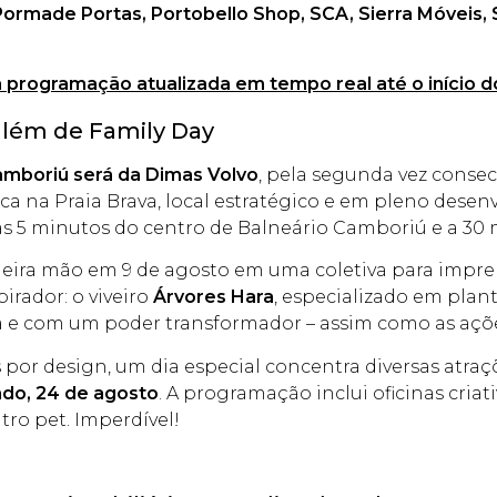
rmade Portas, Portobello Shop, SCA, Sierra Móveis, 
a programação atualizada em tempo real até o início do
 além de Family Day
Camboriú será da Dimas Volvo
, pela segunda vez conse
ca na Praia Brava, local estratégico e em pleno dese
nas 5 minutos do centro de Balneário Camboriú e a 30
ira mão em 9 de agosto em uma coletiva para impren
irador: o viveiro
Árvores Hara
, especializado em plan
ria e com um poder transformador – assim como as açõ
por design, um dia especial concentra diversas atraçõ
ado, 24 de agosto
. A programação inclui oficinas criat
ro pet. Imperdível!