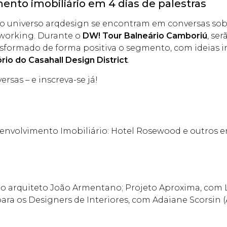
ento imobiliário em 4 dias de palestras
o universo arqdesign se encontram em conversas sobre
working. Durante o
DW! Tour Balneário Camboriú
, se
formado de forma positiva o segmento, com ideias i
io do Casahall Design District
.
rsas – e inscreva-se já!
esenvolvimento Imobiliário: Hotel Rosewood e outros
 o arquiteto João Armentano; Projeto Aproxima, com
ara os Designers de Interiores, com Adaiane Scorsin (