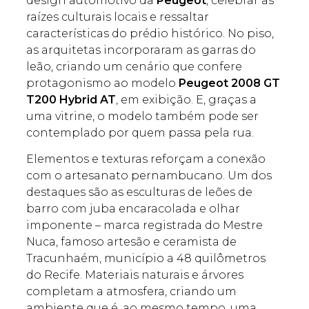
design automotivo da
Peugeot
, celebrar as
raízes culturais locais e ressaltar
características do prédio histórico. No piso,
as arquitetas incorporaram as garras do
leão, criando um cenário que confere
protagonismo ao modelo
Peugeot 2008 GT
T200 Hybrid AT
, em exibição. E, graças a
uma vitrine, o modelo também pode ser
contemplado por quem passa pela rua.
Elementos e texturas reforçam a conexão
com o artesanato pernambucano. Um dos
destaques são as esculturas de leões de
barro com juba encaracolada e olhar
imponente – marca registrada do Mestre
Nuca, famoso artesão e ceramista de
Tracunhaém, município a 48 quilômetros
do Recife. Materiais naturais e árvores
completam a atmosfera, criando um
ambiente que é, ao mesmo tempo, uma