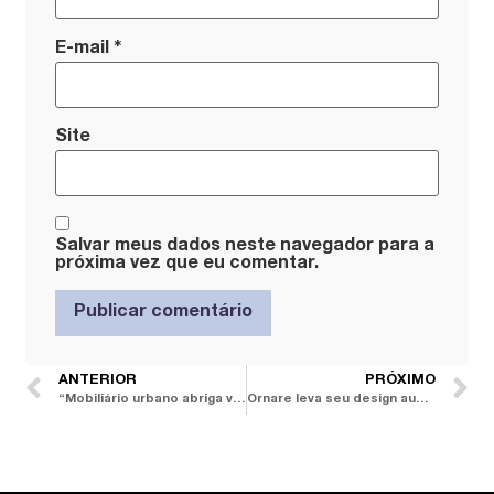
*
E-mail
Site
Salvar meus dados neste navegador para a
próxima vez que eu comentar.
ANTERIOR
PRÓXIMO
“Mobiliário urbano abriga vida”. Confira o bate-papo com Guto Requena, arquiteto e consultor criativo do Senac São Paulo
Ornare leva seu design autoral e o novo morar a projetos de branded residences no Brasil e pelo mundo