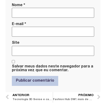
*
Nome
*
E-mail
Site
Salvar meus dados neste navegador para a
próxima vez que eu comentar.
ANTERIOR
PRÓXIMO
Tecnologia 3D Sense e categoria Ultrastone, da Eliane, transformam os ambientes em experiências sensoriais
Fashion Hub DW!: mais de 30 nomes da moda brasileira se reúnem em 4 dias de palestras com curadoria da FAAP