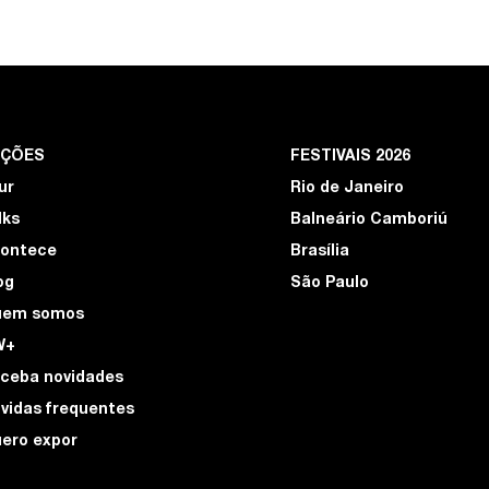
EÇÕES
FESTIVAIS 2026
ur
Rio de Janeiro
lks
Balneário Camboriú
ontece
Brasília
og
São Paulo
uem somos
W+
ceba novidades
vidas frequentes
ero expor