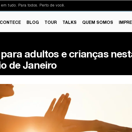
 em tudo. Para todos. Perto de você.
CONTECE
BLOG
TOUR
TALKS
QUEM SOMOS
IMPR
para adultos e crianças nest
io de Janeiro