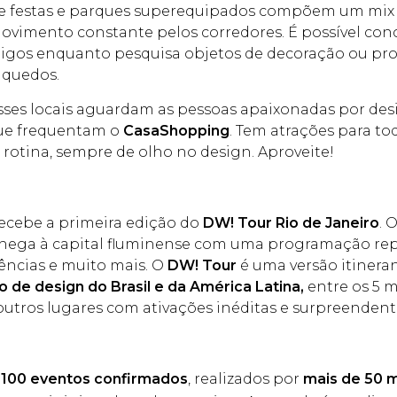
as de festas e parques superequipados compõem um mix 
vimento constante pelos corredores. É possível conc
s amigos enquanto pesquisa objetos de decoração ou p
nquedos.
desses locais aguardam as pessoas apaixonadas por de
que frequentam o
CasaShopping
. Tem atrações para t
 rotina, sempre de olho no design. Aproveite!
ecebe a primeira edição do
DW! Tour Rio de Janeiro
. 
hega à capital fluminense com uma programação replet
iências e muito mais. O
DW! Tour
é uma versão itinera
o de design do Brasil e da América Latina,
entre os 5 
outros lugares com ativações inéditas e surpreendent
 100 eventos confirmados
, realizados por
mais de 50 