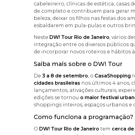
cabeleireiro, clínicas de estética, cas
de completo e contribuem para gerar mo
beleza, deixar os filhos nas festas do
esbaldarem em pula-pulas e outros bri
Neste
DW! Tour Rio de Janeiro
, vários 
integração entre os diversos públicos 
de incorporar novos roteiros e hábitos à
Saiba mais sobre o DW! Tour
De
3 a 8 de setembro
, o
CasaShopping
r
cidades brasileiras
nos últimos 4 anos, c
lançamentos, ativações culturais, exper
edições se tornou
o maior festival urban
shoppings inteiros, espaços urbanos e 
Como funciona a programação?
O
DW! Tour Rio de Janeiro
tem
cerca de