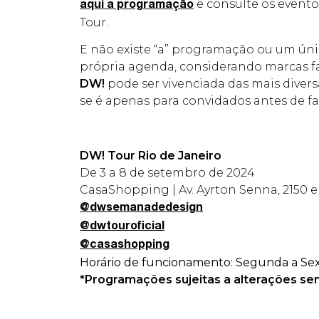
e consulte os evento
aqui a programação
Tour.
E não existe “a” programação ou um ú
própria agenda, considerando marcas fav
DW!
pode ser vivenciada das mais diver
se é apenas para convidados antes de f
DW! Tour Rio de Janeiro
De 3 a 8 de setembro de 2024
CasaShopping | Av. Ayrton Senna, 2150 e A
@dwsemanadedesign
@dwtouroficial
@casashopping
Horário de funcionamento:
Segunda a Sext
*Programações sujeitas a alterações sem