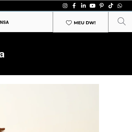
ENSA
a