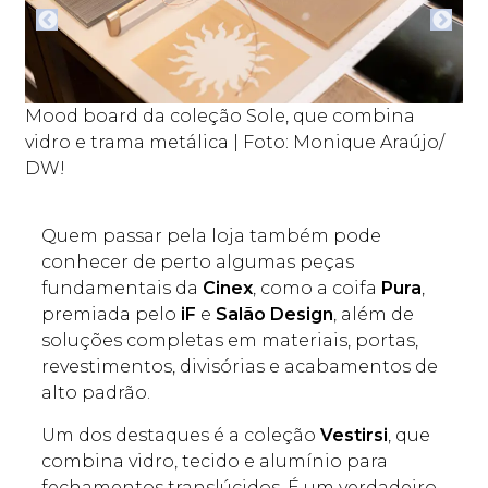
gn
Mood board da coleção Sole, que combina
DW!
vidro e trama metálica | Foto: Monique Araújo/
DW!
Quem passar pela loja também pode
conhecer de perto algumas peças
fundamentais da
Cinex
, como a coifa
Pura
,
premiada pelo
iF
e
Salão Design
, além de
soluções completas em materiais, portas,
revestimentos, divisórias e acabamentos de
alto padrão.
Um dos destaques é a coleção
Vestirsi
, que
combina vidro, tecido e alumínio para
fechamentos translúcidos. É um verdadeiro