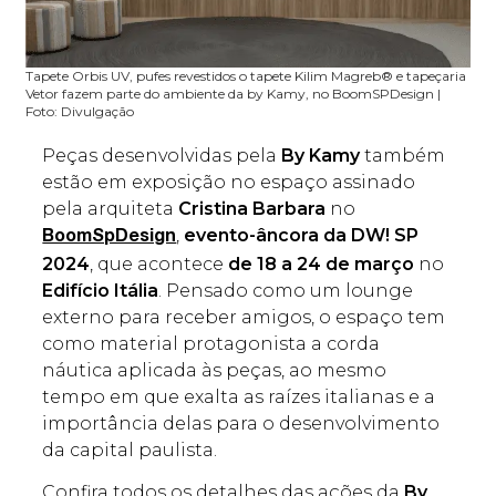
Tapete Orbis UV, pufes revestidos o tapete Kilim Magreb® e tapeçaria
Vetor fazem parte do ambiente da by Kamy, no BoomSPDesign |
Foto: Divulgação
Peças desenvolvidas pela
By Kamy
também
estão em exposição no espaço assinado
pela arquiteta
Cristina Barbara
no
,
evento-âncora da DW! SP
BoomSpDesign
2024
, que acontece
de 18 a 24 de março
no
Edifício Itália
. Pensado como um lounge
externo para receber amigos, o espaço tem
como material protagonista a corda
náutica aplicada às peças, ao mesmo
tempo em que exalta as raízes italianas e a
importância delas para o desenvolvimento
da capital paulista.
Confira todos os detalhes das ações da
B
y