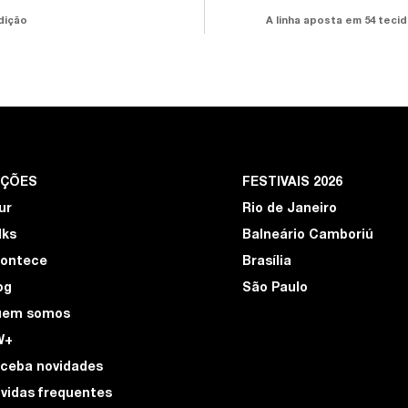
dição
A linha aposta em 54 teci
EÇÕES
FESTIVAIS 2026
ur
Rio de Janeiro
lks
Balneário Camboriú
ontece
Brasília
og
São Paulo
uem somos
W+
ceba novidades
vidas frequentes