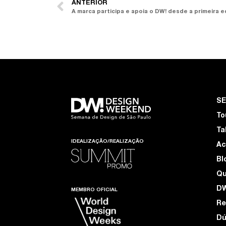
ANTERIOR
A marca participa e apoia o DW! desde a primeira e
S
To
Ta
IDEALIZAÇÃO/REALIZAÇÃO
Ac
Bl
Q
D
MEMBRO OFICIAL
Re
Dú