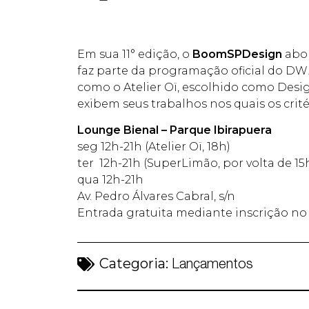
Em sua 11° edição, o
BoomSPDesign
abor
faz parte da programação oficial do DW
como o Atelier Oï, escolhido como Desig
exibem seus trabalhos nos quais os crit
Lounge Bienal – Parque Ibirapuera
seg 12h-21h (Atelier Oï, 18h)
ter 12h-21h (SuperLimão, por volta de 1
qua 12h-21h
Av. Pedro Álvares Cabral, s/n
Entrada gratuita mediante inscrição n
Categoria:
Lançamentos