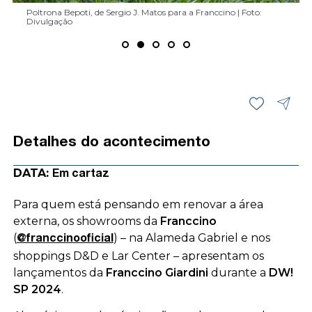
Poltrona Trama, de Zia Costa para a Franccino | Foto: Divulgação
Cadeira Melina, de Daniela Ferro para a Franccino | Foto: Divulgação
Poltrona Bepoti, de Sergio J. Matos para a Franccino | Foto:
Sofá, pufe e mesa de centro Sol, de Daniela Ferro para a Franccino |
Cadeira Gama, do estúdio Zanocchi & Starke para a Franccino | Foto:
Poltrona Trama, de Zia Costa para a Franccino | Foto: Divulgação
Cadeira Melina, de Daniela Ferro para a Franccino | Foto: Divulgação
Divulgação
Foto: Divulgação
Divulgação
Detalhes do acontecimento
DATA:
Em cartaz
Para quem está pensando em renovar a área
externa, os showrooms da
Franccino
(
) – na Alameda Gabriel e nos
@franccinooficial
shoppings D&D e Lar Center – apresentam os
lançamentos da
Franccino Giardini
durante a
DW!
SP 2024
.