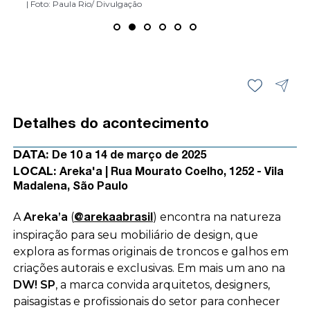
| Foto: Monique Araújo/ DW!
| Foto: Paula Rio/ Divulgação
| Foto: Paula Rio/ Divulgação
| Foto: Fabiano Sanches/ DW!
| Foto: Monique Araújo/ DW!
| Foto: Monique Araújo/ DW!
Detalhes do acontecimento
DATA:
De 10 a 14 de março de 2025
LOCAL:
Areka'a | Rua Mourato Coelho, 1252 - Vila
Madalena, São Paulo
A
Areka’a
(
) encontra na natureza
@arekaabrasil
inspiração para seu mobiliário de design, que
explora as formas originais de troncos e galhos em
criações autorais e exclusivas. Em mais um ano na
DW! SP
, a marca convida arquitetos, designers,
paisagistas e profissionais do setor para conhecer