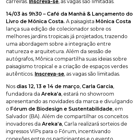
carreiras.
, as vagas são limitadas.
Inscreva-se
14/03 às 9h30 – Café da Manhã & Lançamento do
Livro de Mônica Costa.
A paisagista
Mônica Costa
lança sua edição de colecionador sobre os
melhores jardins tropicais já projetados, trazendo
uma abordagem sobre a integração entre
natureza e arquitetura. Além da sessão de
autógrafos, Mônica compartilha suas ideias sobre
paisagismo tropical e a criação de espaços verdes
autênticos
.
, as vagas são limitadas.
Inscreva-se
Nos
dias 12, 13 e 14 de março
,
Carla Garcia
,
fundadora da
Areka’a
, estará no showroom
apresentando as novidades da marca e divulgando
o
Fórum de Biodesign e Sustentabilidade
, em
Salvador (BA). Além de compartilhar os conceitos
inovadores da
Areka’a
, Carla realizará sorteios de
ingressos VIPs para o Fórum, incentivando
conexões entre os participantes e o evento.