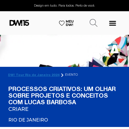
Design em tudo. Para todos. Perto de você.
EVENTO
DW! Tour Rio de Janeiro 2024
PROCESSOS CRIATIVOS: UM OLHAR
SOBRE PROJETOS E CONCEITOS
COM LUCAS BARBOSA
CRIARE
RIO DE JANEIRO