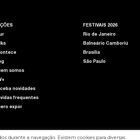
EÇÕES
FESTIVAIS 2026
ur
Rio de Janeiro
lks
Balneário Camboriú
ontece
Brasília
og
São Paulo
uem somos
W+
ceba novidades
vidas frequentes
ero expor
os durante a navegação. Existem cookies para diversas