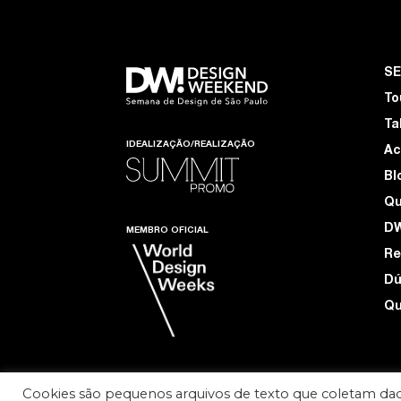
S
To
Ta
IDEALIZAÇÃO/REALIZAÇÃO
Ac
Bl
Q
D
MEMBRO OFICIAL
Re
Dú
Qu
Cookies são pequenos arquivos de texto que coletam dad