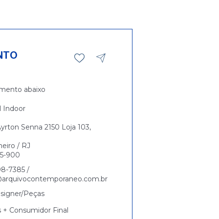
NTO
mento abaixo
l Indoor
yrton Senna 2150 Loja 103,
neiro / RJ
5-900
98-7385 /
@arquivocontemporaneo.com.br
signer/Peças
s + Consumidor Final