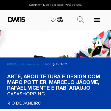
Design em tudo. Para todos. Perto de você.
EVENTO
DW! Tour Rio de Janeiro 2024
ARTE, ARQUITETURA E DESIGN COM
MARC POTTIER, MARCELO JÁCOME,
RAFAEL VICENTE E RABÍ ARAUJO
CASASHOPPING
RIO DE JANEIRO