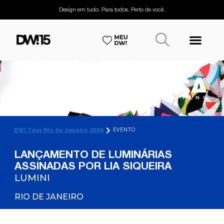
Design em tudo. Para todos. Perto de você.
EVENTO
DW! Tour Rio de Janeiro 2024
LANÇAMENTO DE LUMINÁRIAS
ASSINADAS POR LIA SIQUEIRA
LUMINI
RIO DE JANEIRO