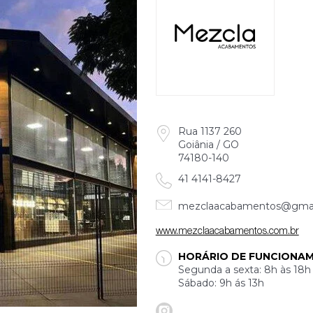
Rua 1137 260
Goiânia / GO
74180-140
41 4141-8427
mezclaacabamentos@gmai
www.mezclaacabamentos.com.br
HORÁRIO DE FUNCIONA
Segunda a sexta: 8h às 18h
Sábado: 9h ás 13h