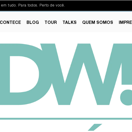
 em tudo. Para todos. Perto de você.
CONTECE
BLOG
TOUR
TALKS
QUEM SOMOS
IMPR