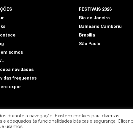
EÇÕES
FESTIVAIS 2026
ur
Rio de Janeiro
lks
Balneário Camboriú
ontece
Brasília
og
São Paulo
uem somos
W+
ceba novidades
vidas frequentes
ero expor
os durante a navegação. Existem cookies para diversas
ios e adequados às funcionalidades básicas e segurança. Clican
DESIGN POR
que usamos.