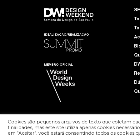
S
To
Ta
IDEALIZAÇÃO/REALIZAÇÃO
Ac
Bl
Q
D
MEMBRO OFICIAL
Re
Dú
Qu
Cookies são pequenos arquivos de texto que coletam dad
finalidades, mas este site utiliza apenas cookies necessár
TERMOS DE USO E PRIVACIDADE
em “Aceitar”, você estará consentindo todos os cookies 