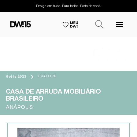
Design em tudo. Para todos. Perto de você.
EXPOSITOR
Goiás 2023
CASA DE ARRUDA MOBILIÁRIO
BRASILEIRO
ANÁPOLIS