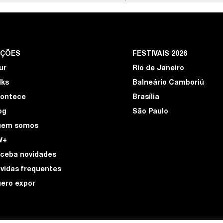
EÇÕES
FESTIVAIS 2026
ur
Rio de Janeiro
lks
Balneário Camboriú
ontece
Brasília
og
São Paulo
uem somos
W+
ceba novidades
vidas frequentes
ero expor