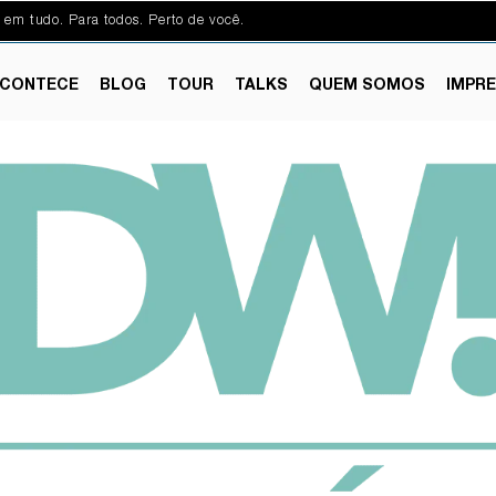
 em tudo. Para todos. Perto de você.
CONTECE
BLOG
TOUR
TALKS
QUEM SOMOS
IMPR