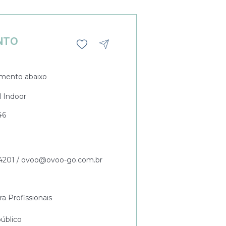
NTO
mento abaixo
l Indoor
46
-4201 / ovoo@ovoo-go.com.br
ra Profissionais
úblico