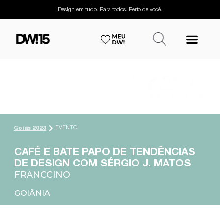
Design em tudo. Para todos. Perto de você.
EVENTO
Goiás 2023
CAFÉ E BATE PAPO DE TENDÊNCIAS
DE DESIGN COM SÉRGIO J. MATOS
FRANCCINO
GOIÂNIA