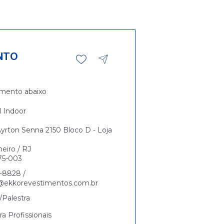
NTO
mento abaixo
l Indoor
yrton Senna 2150 Bloco D - Loja
neiro / RJ
75-003
8-8828 /
@ekkorevestimentos.com.br
Palestra
ra Profissionais