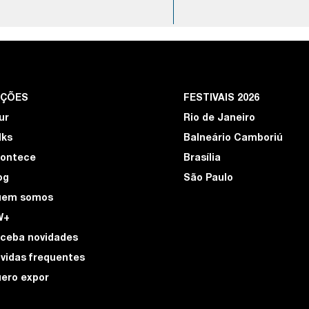
EÇÕES
FESTIVAIS 2026
ur
Rio de Janeiro
lks
Balneário Camboriú
ontece
Brasília
og
São Paulo
uem somos
W+
ceba novidades
vidas frequentes
ero expor