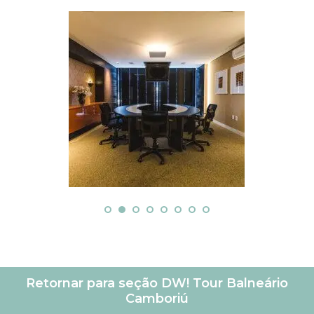
Retornar para seção DW! Tour Balneário
Camboriú