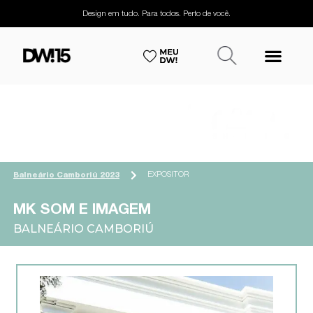
Design em tudo. Para todos. Perto de você.
EXPOSITOR
Balneário Camboriú 2023
MK SOM E IMAGEM
BALNEÁRIO CAMBORIÚ