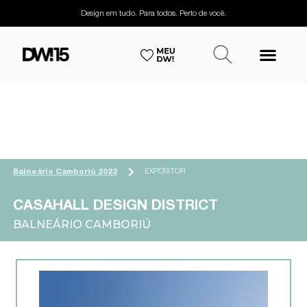
Design em tudo. Para todos. Perto de você.
EXPOSITOR
Balneário Camboriú 2023
CASAHALL DESIGN DISTRICT
BALNEÁRIO CAMBORIÚ