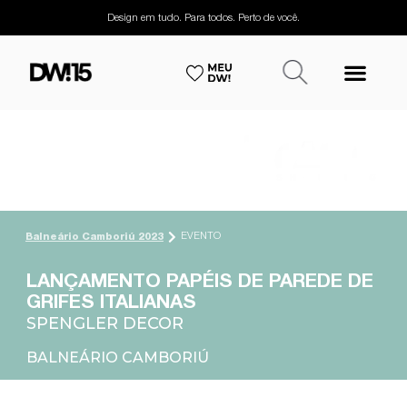
Design em tudo. Para todos. Perto de você.
EVENTO
Balneário Camboriú 2023
LANÇAMENTO PAPÉIS DE PAREDE DE
GRIFES ITALIANAS
SPENGLER DECOR
BALNEÁRIO CAMBORIÚ