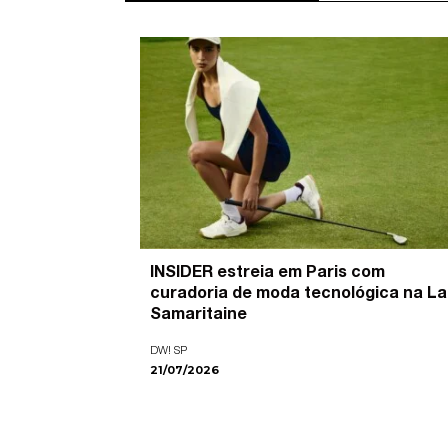
’ é o
INSIDER estreia em Paris com
pira as
curadoria de moda tecnológica na La
ade visual
Samaritaine
DW! SP
21/07/2026