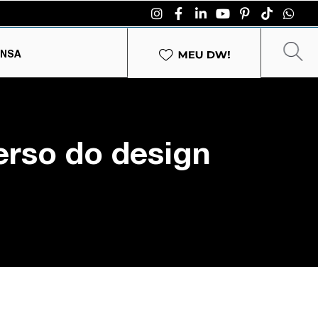
ENSA
erso do design