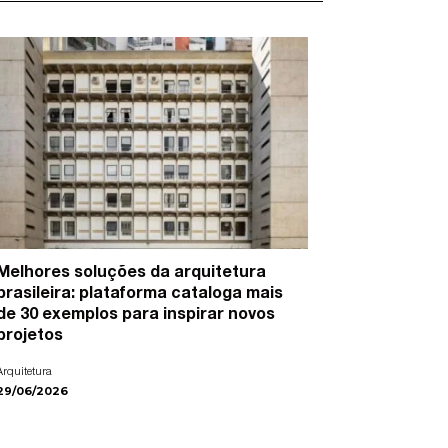
Melhores soluções da arquitetura
15 artist
brasileira: plataforma cataloga mais
cidades e
de 30 exemplos para inspirar novos
Arte
projetos
22/06/2026
Arquitetura
29/06/2026