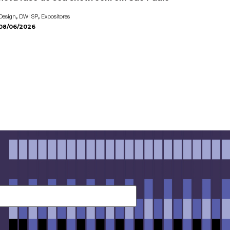
,
,
Design
DW! SP
Expositores
08/06/2026