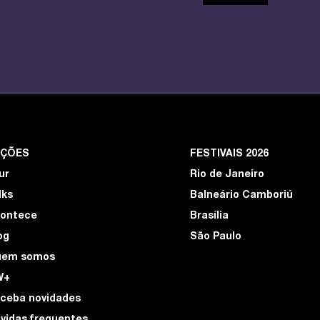
EÇÕES
FESTIVAIS 2026
ur
Rio de Janeiro
lks
Balneário Camboriú
ontece
Brasília
og
São Paulo
uem somos
W+
ceba novidades