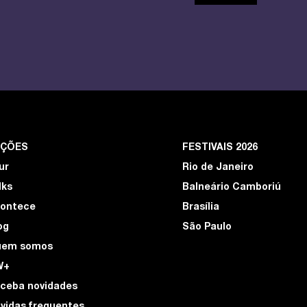
EÇÕES
FESTIVAIS 2026
ur
Rio de Janeiro
lks
Balneário Camboriú
ontece
Brasília
og
São Paulo
uem somos
W+
ceba novidades