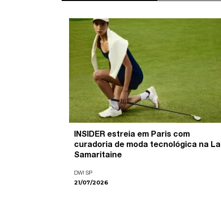
’ é o
INSIDER estreia em Paris com
pira as
curadoria de moda tecnológica na La
ade visual
Samaritaine
DW! SP
21/07/2026