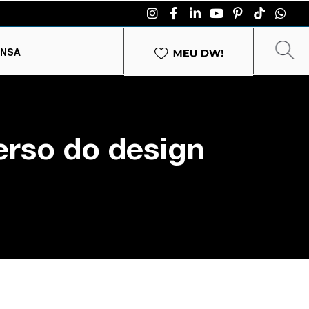
ENSA
erso do design