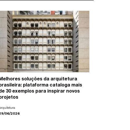
Melhores soluções da arquitetura
15 artist
brasileira: plataforma cataloga mais
cidades e
de 30 exemplos para inspirar novos
Arte
projetos
22/06/2026
Arquitetura
29/06/2026