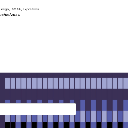
,
,
Design
DW! SP
Expositores
08/06/2026