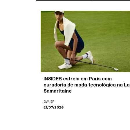
’ é o
INSIDER estreia em Paris com
pira as
curadoria de moda tecnológica na La
ade visual
Samaritaine
DW! SP
21/07/2026