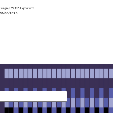
,
,
Design
DW! SP
Expositores
08/06/2026