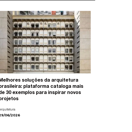
Melhores soluções da arquitetura
15 artist
brasileira: plataforma cataloga mais
cidades e
de 30 exemplos para inspirar novos
Arte
projetos
22/06/2026
Arquitetura
29/06/2026