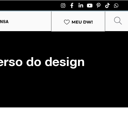
ENSA
erso do design