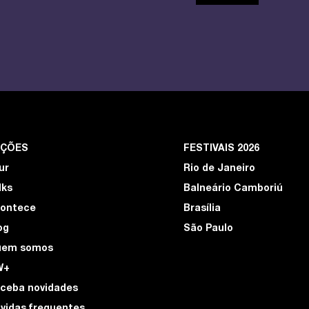
EÇÕES
FESTIVAIS 2026
ur
Rio de Janeiro
lks
Balneário Camboriú
ontece
Brasília
og
São Paulo
uem somos
W+
ceba novidades