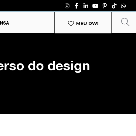
ENSA
erso do design