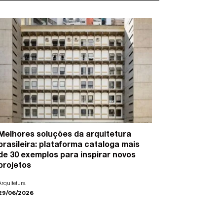
Melhores soluções da arquitetura
15 artist
brasileira: plataforma cataloga mais
cidades e
de 30 exemplos para inspirar novos
Arte
projetos
22/06/2026
Arquitetura
29/06/2026