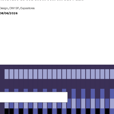
,
,
Design
DW! SP
Expositores
08/06/2026