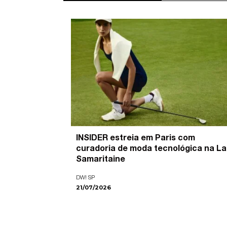
’ é o
INSIDER estreia em Paris com
pira as
curadoria de moda tecnológica na La
ade visual
Samaritaine
DW! SP
21/07/2026