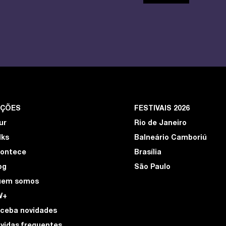
EÇÕES
FESTIVAIS 2026
ur
Rio de Janeiro
lks
Balneário Camboriú
ontece
Brasília
og
São Paulo
uem somos
W+
ceba novidades