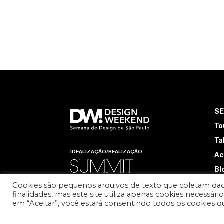
S
To
Ta
IDEALIZAÇÃO/REALIZAÇÃO
Ac
Bl
Cookies são pequenos arquivos de texto que coletam dad
Q
finalidades, mas este site utiliza apenas cookies necessár
D
MEMBRO OFICIAL
em “Aceitar”, você estará consentindo todos os cookies 
Re