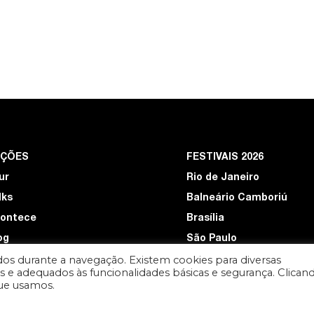
EÇÕES
FESTIVAIS 2026
ur
Rio de Janeiro
lks
Balneário Camboriú
ontece
Brasília
og
São Paulo
os durante a navegação. Existem cookies para diversas
uem somos
ios e adequados às funcionalidades básicas e segurança. Clican
W+
que usamos.
ceba novidades