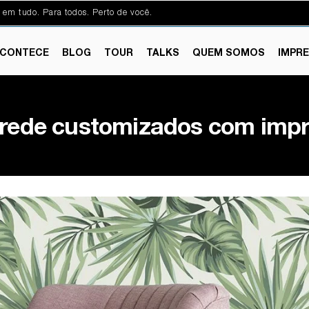
 em tudo. Para todos. Perto de você.
CONTECE
BLOG
TOUR
TALKS
QUEM SOMOS
IMPR
parede customizados com imp