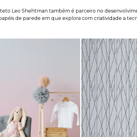
uiteto Leo Shehtman também é parceiro no desenvolvim
 papéis de parede em que explora com criatividade a tec