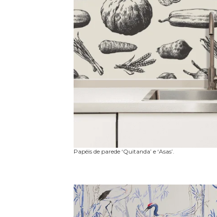
Papéis de parede ‘Quitanda’ e ‘Asas’.