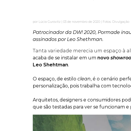
por Lúcia Gurovitz | 03 de novembro de 2020 | Fotos: Divulgação
Patrocinador da DW! 2020, Pormade inau
assinados por Leo Shethman.
Tanta variedade merecia um espaço à al
acaba de se instalar em um
novo
showro
Leo Shehtman
.
O espaço, de estilo
clean
, é o cenário per
personalização, pois trabalha com tecnolo
Arquitetos, designers e consumidores pod
que são testadas para ver se funcionam e