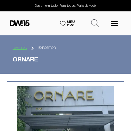
Design em tudo. Para todos. Perto de você.
EXPOSITOR
DW! 2023
ORNARE