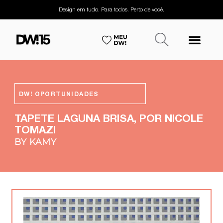
Design em tudo. Para todos. Perto de você.
DW! OPORTUNIDADES
TAPETE LAGUNA BRISA, POR NICOLE
TOMAZI
BY KAMY