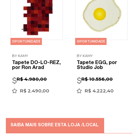
OPORTUNIDADE
OPORTUNIDADE
BY KAMY
BY KAMY
Tapete DO-LO-REZ,
Tapete EGG, por
por Ron Arad
Studio Job
R$ 4.980,00
R$ 10.556,00
R$ 2.490,00
R$ 4.222,40
SAIBA MAIS SOBRE ESTA LOJA /LOCAL