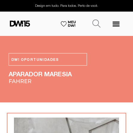
Design em tudo. Para todos. Perto de você.
DW! OPORTUNIDADES
APARADOR MARESIA
FAHRER