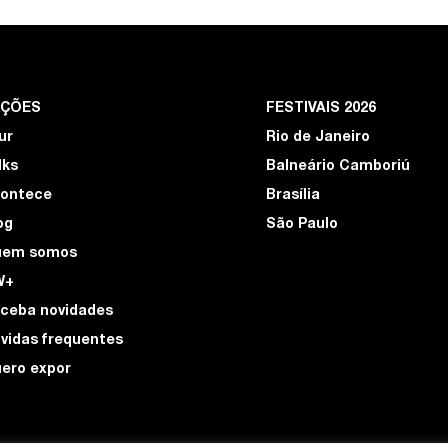
EÇÕES
FESTIVAIS 2026
ur
Rio de Janeiro
lks
Balneário Camboriú
ontece
Brasília
og
São Paulo
uem somos
W+
ceba novidades
vidas frequentes
ero expor