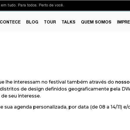
 em tudo. Para todos. Perto de você.
CONTECE
BLOG
TOUR
TALKS
QUEM SOMOS
IMPR
as que lhe interessam no festival também através do
nosso
distritos de design definidos geograficamente pela DW!
 de seu interesse.
 sua agenda personalizada, por data (de 08 a 14/11) e/o