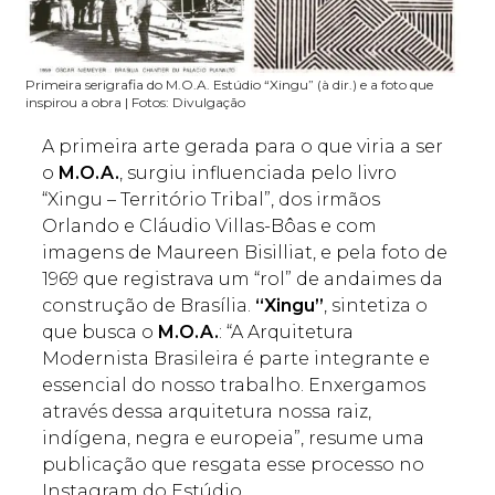
Primeira serigrafia do M.O.A. Estúdio “Xingu” (à dir.) e a foto que
inspirou a obra | Fotos: Divulgação
A primeira arte gerada para o que viria a ser
o
M.O.A.
, surgiu influenciada pelo livro
“Xingu – Território Tribal”, dos irmãos
Orlando e Cláudio Villas-Bôas e com
imagens de Maureen Bisilliat, e pela foto de
1969 que registrava um “rol” de andaimes da
construção de Brasília.
“Xingu”
, sintetiza o
que busca o
M.O.A.
: “A Arquitetura
Modernista Brasileira é parte integrante e
essencial do nosso trabalho. Enxergamos
através dessa arquitetura nossa raiz,
indígena, negra e europeia”, resume uma
publicação que resgata esse processo no
Instagram do Estúdio.