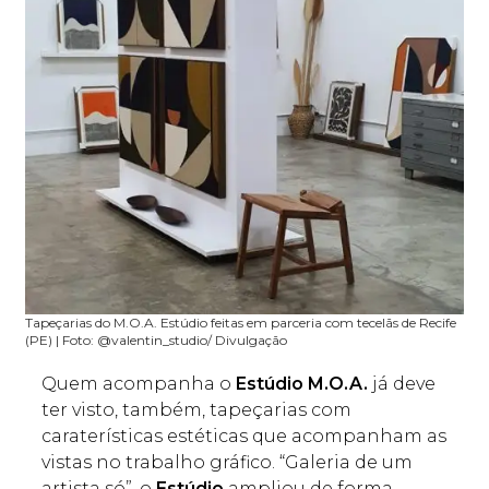
Tapeçarias do M.O.A. Estúdio feitas em parceria com tecelãs de Recife
(PE) | Foto: @valentin_studio/ Divulgação
Quem acompanha o
Estúdio M.O.A.
já deve
ter visto, também, tapeçarias com
caraterísticas estéticas que acompanham as
vistas no trabalho gráfico. “Galeria de um
artista só”, o
Estúdio
ampliou de forma