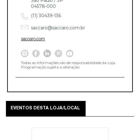
São Paulo / SP
04578-000
(11) 30439-136
saccaro@saccaro.com.br
saccaro.com
Todas as informações são de responsabilidade da Loja.
Programação sujeita a alteração.
EVENTOS DESTA LOJA/LOCAL