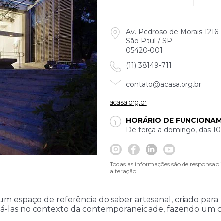
Av. Pedroso de Morais 1216
São Paul / SP
05420-001
(11) 38149-711
contato@acasa.org.br
acasa.org.br
HORÁRIO DE FUNCIONA
De terça a domingo, das 10
Todas as informações são de responsabi
alteração.
m espaço de referência do saber artesanal, criado para p
lizá-las no contexto da contemporaneidade, fazendo um c