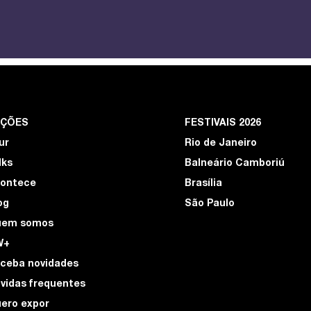
EÇÕES
FESTIVAIS 2026
ur
Rio de Janeiro
lks
Balneário Camboriú
ontece
Brasília
og
São Paulo
uem somos
W+
ceba novidades
vidas frequentes
ero expor