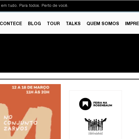
 em tudo. Para todos. Perto de você.
CONTECE
BLOG
TOUR
TALKS
QUEM SOMOS
IMPR