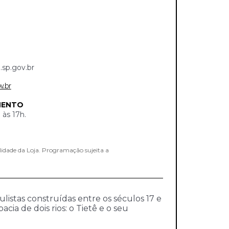
sp.gov.br
v.br
MENTO
 às 17h.
lidade da Loja. Programação sujeita a
listas construídas entre os séculos 17 e
ia de dois rios: o Tietê e o seu