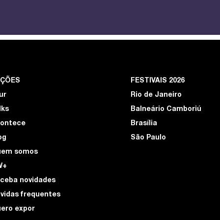
EÇÕES
FESTIVAIS 2026
ur
Rio de Janeiro
lks
Balneário Camboriú
ontece
Brasília
og
São Paulo
uem somos
W+
ceba novidades
vidas frequentes
ero expor