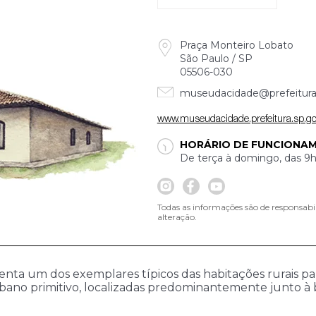
Praça Monteiro Lobato
São Paulo / SP
05506-030
museudacidade@prefeitura.
www.museudacidade.prefeitura.sp.go
HORÁRIO DE FUNCIONA
De terça à domingo, das 9h
Todas as informações são de responsabi
alteração.
nta um dos exemplares típicos das habitações rurais pau
bano primitivo, localizadas predominantemente junto à bac