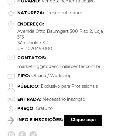
HORÁRIO:
Ver detalhamento abaixo
NATUREZA:
Presencial Indoor
ENDEREÇO:
Avenida Otto Baumgart 500 Piso 2, Loja
313
São Paulo / SP
CEP:02049-000
CONTATOS:
marketing@todeschinilarcenter.com.br
TIPO:
Oficina / Workshop
PÚBLICO:
Exclusivo para Profissionais
ENTRADA:
Necessário inscrição
PREÇO:
Gratuito
INFO E INSCRIÇÕES:
Clique aqui