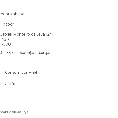
mento abaixo
l Indoor
abriel Monteiro da Silva 1241
 / SP
1-000
83-1133 / falecom@abd.org.br
s + Consumidor Final
inscrição
nsabilidade da Loja.