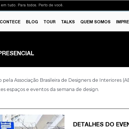
 em tudo. Para todos. Perto de você.
CONTECE
BLOG
TOUR
TALKS
QUEM SOMOS
IMPR
PRESENCIAL
ela Associação Brasileira de Designers de Interiores 
tes espaços e eventos da semana de design.
DETALHES DO EVE