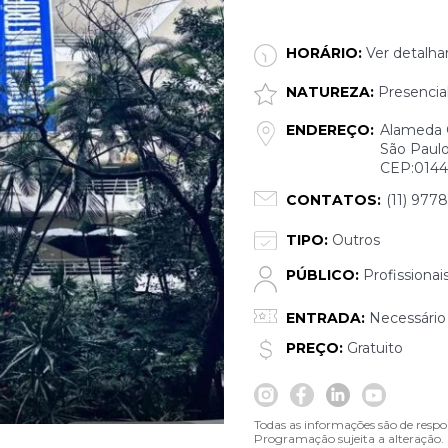
HORÁRIO:
Ver detalha
NATUREZA:
Presencia
ENDEREÇO:
Alameda G
São Paulo
CEP:0144
CONTATOS:
(11) 977
TIPO:
Outros
PÚBLICO:
Profissionai
ENTRADA:
Necessário 
PREÇO:
Gratuito
Todas as informações são de respo
Programação sujeita a alteração.