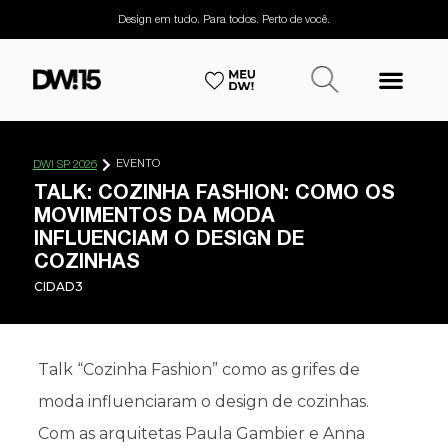
Design em tudo. Para todos. Perto de você.
EVENTO
DW! SP 2026
TALK: COZINHA FASHION: COMO OS
MOVIMENTOS DA MODA
INFLUENCIAM O DESIGN DE
COZINHAS
CIDAD3
Talk “Cozinha Fashion” como as grifes de
moda influenciaram o design de cozinhas.
Com as arquitetas Paula Gambier e Anna