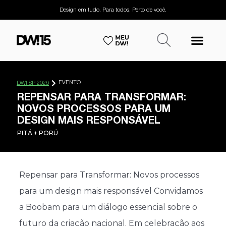
Design em tudo. Para todos. Perto de você.
EVENTO
DW! SP 2026
REPENSAR PARA TRANSFORMAR:
NOVOS PROCESSOS PARA UM
DESIGN MAIS RESPONSÁVEL
PITÁ + PORÚ
Repensar para Transformar: Novos processos
para um design mais responsável Convidamos
a Boobam para um diálogo essencial sobre o
futuro da criação nacional. Em celebração aos