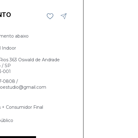
NTO
mento abaixo
l Indoor
Rios 363 Oswald de Andrade
 / SP
3-001
97-0808 /
aoestudio@gmail.com
s + Consumidor Final
úblico