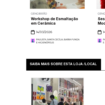
GENGIBRÃO
GENG
Workshop de Esmaltação
Ses
em Cerâmica
Mod
14/03/2026
1
PAULISTA, SANTA CECÍLIA, BARRA FUNDA
P
E HIGIENÓPOLIS
E
SAIBA MAIS SOBRE ESTA LOJA /LOCAL