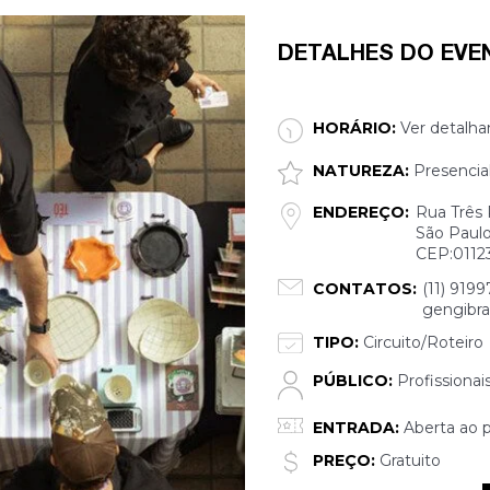
DETALHES DO EVE
HORÁRIO:
Ver detalha
NATUREZA:
Presencia
ENDEREÇO:
Rua Três 
São Paulo
CEP:0112
CONTATOS:
(11) 919
gengibr
TIPO:
Circuito/Roteiro
PÚBLICO:
Profissionai
ENTRADA:
Aberta ao p
PREÇO:
Gratuito