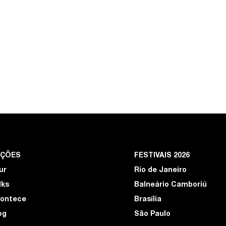
EÇÕES
FESTIVAIS 2026
ur
Rio de Janeiro
lks
Balneário Camboriú
ontece
Brasília
og
São Paulo