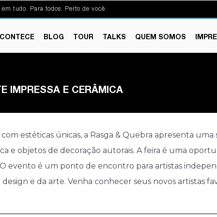
 em tudo. Para todos. Perto de você.
CONTECE
BLOG
TOUR
TALKS
QUEM SOMOS
IMPR
TE IMPRESSA E CERÂMICA
is com estéticas únicas, a Rasga & Quebra apresenta uma
ica e objetos de decoração autorais. A feira é uma oport
. O evento é um ponto de encontro para artistas independ
esign e da arte. Venha conhecer seus novos artistas fav