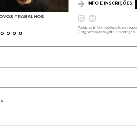
INFO E INSCRIÇÕES:
Crédito: @tutspaiva
NOVOS TRABALHOS
Todas as informações são de respo
Programação sujeita a alteração.
es
e