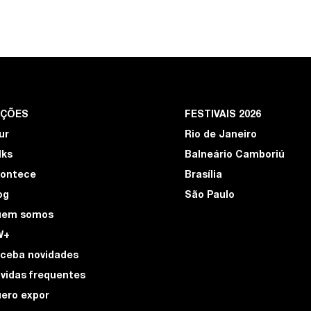
EÇÕES
FESTIVAIS 2026
ur
Rio de Janeiro
lks
Balneário Camboriú
ontece
Brasília
og
São Paulo
uem somos
W+
ceba novidades
vidas frequentes
ero expor