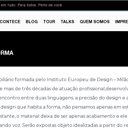
 em tudo. Para todos. Perto de você.
CONTECE
BLOG
TOUR
TALKS
QUEM SOMOS
IMPR
ORMA
liário formada pelo Instituto Europeu de Design – Milão.
te mais de três décadas de atuação profissional,desenvo
 encontro entre duas linguagens: a precisão do design e 
 design que habita a forma, não pensamos apenas em e
stante, o material deixa de ser apenas acabamento e ele p
ndo voz. Serão expostas objeto idealizadas a partir do