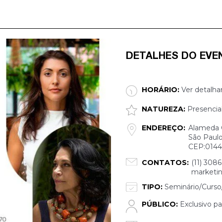
DETALHES DO EVE
HORÁRIO:
Ver detalha
NATUREZA:
Presencia
ENDEREÇO:
Alameda G
São Paulo
CEP:014
CONTATOS:
(11) 308
marketi
TIPO:
Seminário/Curso/
PÚBLICO:
Exclusivo pa