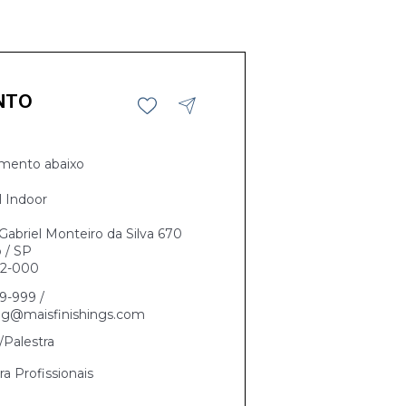
NTO
mento abaixo
l Indoor
abriel Monteiro da Silva 670
 / SP
42-000
69-999 /
ng@maisfinishings.com
Palestra
ra Profissionais