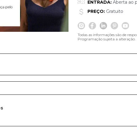
ENTRADA:
Aberta ao p
PREÇO:
Gratuito
Todas as informações são de respo
Programação sujeita a alteração.
es