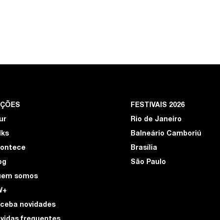
EÇÕES
FESTIVAIS 2026
ur
Rio de Janeiro
lks
Balneário Camboriú
ontece
Brasília
og
São Paulo
uem somos
W+
ceba novidades
vidas frequentes