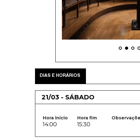
DIAS E HORÁRIOS
21/03 - SÁBADO
Hora início
Hora fim
Observaçõ
14:00
15:30