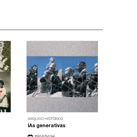
ARQUIVO HISTÓRICO
ARQUIVO HI
IAs generativas
Patrimôn
17/03/2026
18/03/2