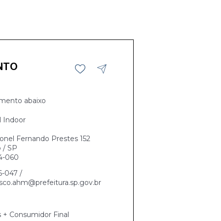
NTO
mento abaixo
l Indoor
onel Fernando Prestes 152
 / SP
4-060
6-047 /
sco.ahm@prefeitura.sp.gov.br
s + Consumidor Final