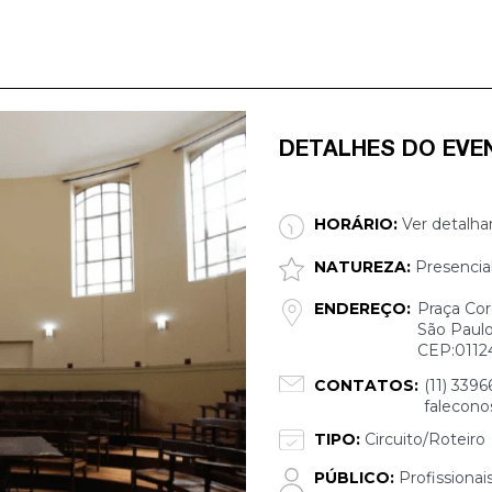
DETALHES DO EVE
HORÁRIO:
Ver detalha
NATUREZA:
Presencia
ENDEREÇO:
Praça Cor
São Paulo
CEP:0112
CONTATOS:
(11) 3396
falecono
TIPO:
Circuito/Roteiro
PÚBLICO:
Profissionai