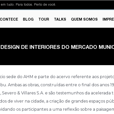
 em tudo. Para todos. Perto de você.
CONTECE
BLOG
TOUR
TALKS
QUEM SOMOS
IMPR
 DESIGN DE INTERIORES DO MERCADO MUNIC
fício sede do AHM e parte do acervo referente aos projeto
. Ambas as obras, construídas entre o final dos anos 1
, Severo & Villares S.A. e são testemunhos da acelerad
os de viver na cidade, a criação de grandes espaços púb
nvidando os participantes a uma reflexão sobre a paisage