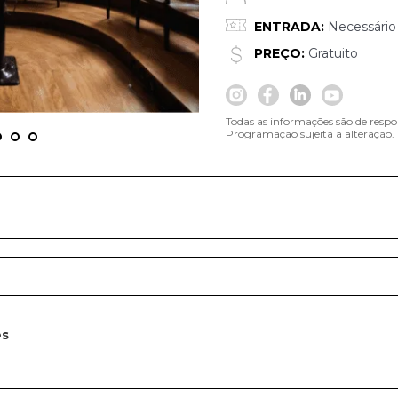
ENTRADA:
Necessário 
PREÇO:
Gratuito
Todas as informações são de respo
Programação sujeita a alteração.
es