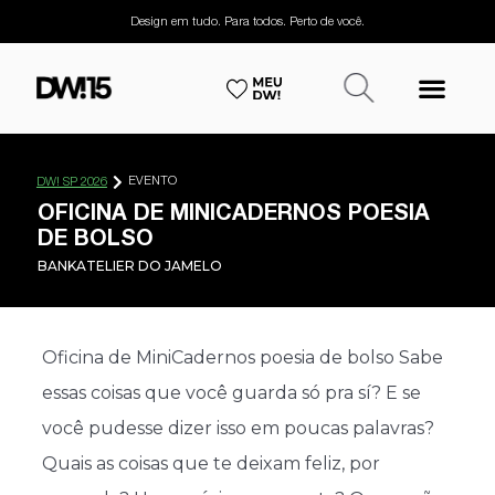
Design em tudo. Para todos. Perto de você.
EVENTO
DW! SP 2026
OFICINA DE MINICADERNOS POESIA
DE BOLSO
BANKATELIER DO JAMELO
Oficina de MiniCadernos poesia de bolso Sabe
essas coisas que você guarda só pra sí? E se
você pudesse dizer isso em poucas palavras?
Quais as coisas que te deixam feliz, por