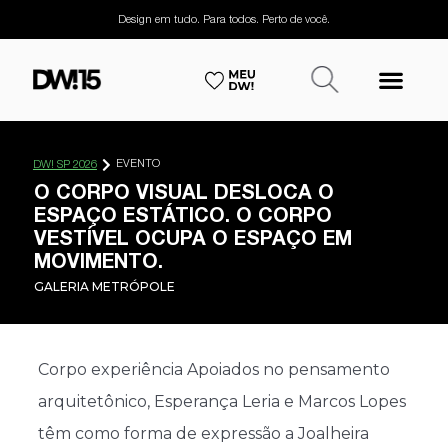
Design em tudo. Para todos. Perto de você.
EVENTO
DW! SP 2026
O CORPO VISUAL DESLOCA O
ESPAÇO ESTÁTICO. O CORPO
VESTÍVEL OCUPA O ESPAÇO EM
MOVIMENTO.
GALERIA METRÓPOLE
Corpo experiência Apoiados no pensamento
arquitetônico, Esperança Leria e Marcos Lopes
têm como forma de expressão a Joalheira