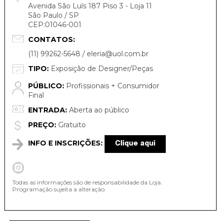
Avenida São Luís 187 Piso 3 - Loja 11
São Paulo / SP
CEP:01046-001
CONTATOS:
(11) 99262-5648 / eleria@uol.com.br
TIPO:
Exposição de Designer/Peças
PÚBLICO:
Profissionais + Consumidor
Final
ENTRADA:
Aberta ao público
PREÇO:
Gratuito
INFO E INSCRIÇÕES:
Clique aqui
Todas as informações são de responsabilidade da Loja.
Programação sujeita a alteração.